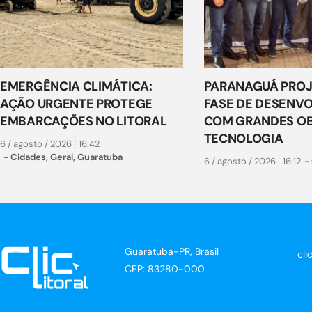
EMERGÊNCIA CLIMÁTICA:
PARANAGUÁ PROJ
AÇÃO URGENTE PROTEGE
FASE DE DESENV
EMBARCAÇÕES NO LITORAL
COM GRANDES OB
TECNOLOGIA
6 / agosto / 2026
16:42
-
Cidades
,
Geral
,
Guaratuba
6 / agosto / 2026
16:12
-
Guaratuba-PR, Brasil
cli
CEP: 83280-000