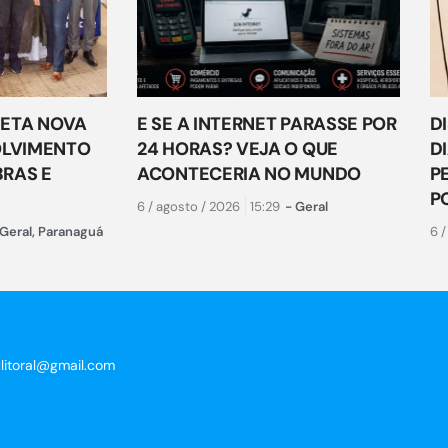
ETA NOVA
E SE A INTERNET PARASSE POR
D
OLVIMENTO
24 HORAS? VEJA O QUE
D
RAS E
ACONTECERIA NO MUNDO
P
P
6 / agosto / 2026
15:29
-
Geral
Geral
,
Paranaguá
6 /
clitoral@gmail.com