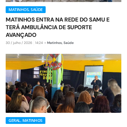
MATINHOS
,
SAÚDE
MATINHOS ENTRA NA REDE DO SAMU E
TERÁ AMBULÂNCIA DE SUPORTE
AVANÇADO
30 / julho / 2026
14:24
-
Matinhos
,
Saúde
GERAL
,
MATINHOS