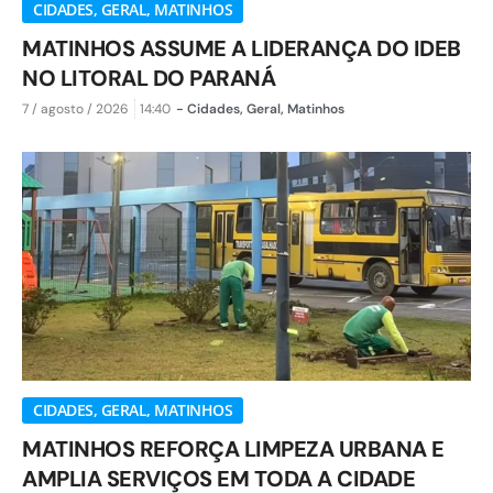
CIDADES
,
GERAL
,
MATINHOS
MATINHOS ASSUME A LIDERANÇA DO IDEB
NO LITORAL DO PARANÁ
7 / agosto / 2026
14:40
-
Cidades
,
Geral
,
Matinhos
CIDADES
,
GERAL
,
MATINHOS
MATINHOS REFORÇA LIMPEZA URBANA E
AMPLIA SERVIÇOS EM TODA A CIDADE