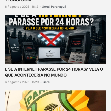
6 / agosto / 2026
16:12
-
Geral
,
Paranaguá
E SE A INTERNET PARASSE POR 24 HORAS? VEJA O
QUE ACONTECERIA NO MUNDO
6 / agosto / 2026
15:29
-
Geral