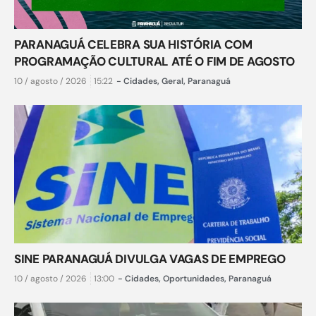
PARANAGUÁ CELEBRA SUA HISTÓRIA COM
PROGRAMAÇÃO CULTURAL ATÉ O FIM DE AGOSTO
10 / agosto / 2026
15:22
-
Cidades
,
Geral
,
Paranaguá
SINE PARANAGUÁ DIVULGA VAGAS DE EMPREGO
10 / agosto / 2026
13:00
-
Cidades
,
Oportunidades
,
Paranaguá