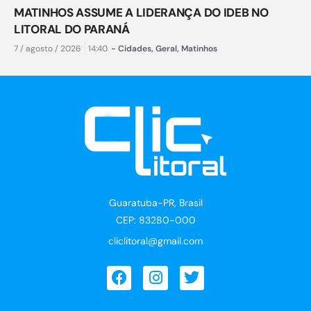
MATINHOS ASSUME A LIDERANÇA DO IDEB NO
LITORAL DO PARANÁ
7 / agosto / 2026
14:40
-
Cidades
,
Geral
,
Matinhos
Guaratuba-PR, Brasil
CEP: 83280-000
cliclitoral@gmail.com