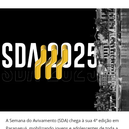
A Semana do Avivamento (SDA) chega à sua 4ª edição em
Paranaguá, mobilizando jovens e adolescentes de toda a