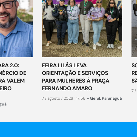
RA 2.0:
FEIRA LILÁS LEVA
S
ÉRCIO DE
ORIENTAÇÃO E SERVIÇOS
R
RA VALEM
PARA MULHERES À PRAÇA
S
EIRO
FERNANDO AMARO
7 /
7 / agosto / 2026
17:56
-
Geral
,
Paranaguá
guá