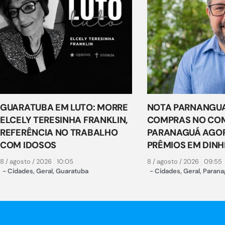
GUARATUBA EM LUTO: MORRE
NOTA PARNANGUA
ELCELY TERESINHA FRANKLIN,
COMPRAS NO COM
REFERÊNCIA NO TRABALHO
PARANAGUÁ AGO
COM IDOSOS
PRÊMIOS EM DINH
8 / agosto / 2026
10:05
8 / agosto / 2026
09:55
-
Cidades
,
Geral
,
Guaratuba
-
Cidades
,
Geral
,
Parana