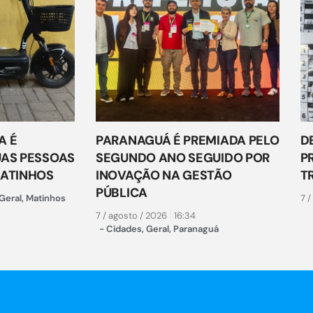
A É
PARANAGUÁ É PREMIADA PELO
D
UAS PESSOAS
SEGUNDO ANO SEGUIDO POR
P
MATINHOS
INOVAÇÃO NA GESTÃO
T
PÚBLICA
Geral
,
Matinhos
7 /
7 / agosto / 2026
16:34
-
Cidades
,
Geral
,
Paranaguá