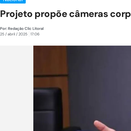
Projeto propõe câmeras corpo
Por:
Redação Clic Litoral
25 / abril / 2025
17:06