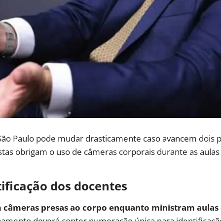
 São Paulo pode mudar drasticamente caso avancem dois pr
stas obrigam o uso de câmeras corporais durante as aula
ificação dos docentes
 câmeras presas ao corpo enquanto ministram aulas 
ipamento deverá conter numeração única para identificaç