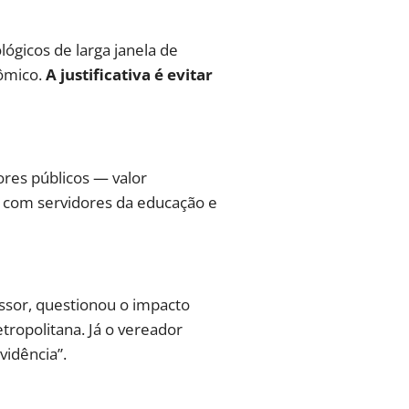
gicos de larga janela de
dômico.
A justificativa é evitar
res públicos — valor
o com servidores da educação e
essor, questionou o impacto
ropolitana. Já o vereador
vidência”.