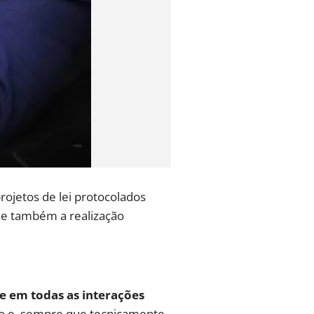
ojetos de lei protocolados
s e também a realização
e em todas as interações
ão e, sempre que tecnicamente