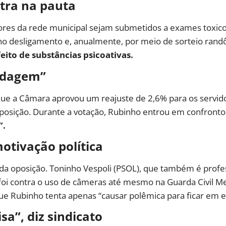
tra na pauta
s da rede municipal sejam submetidos a exames toxicoló
, no desligamento e, anualmente, por meio de sorteio ran
eito de substâncias psicoativas.
ndagem”
 a Câmara aprovou um reajuste de 2,6% para os servido
 oposição. Durante a votação, Rubinho entrou em confront
”.
motivação política
s da oposição. Toninho Vespoli (PSOL), que também é prof
oi contra o uso de câmeras até mesmo na Guarda Civil Met
que Rubinho tenta apenas “causar polêmica para ficar em e
sa”, diz sindicato