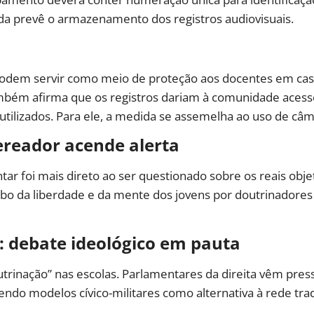
inda prevê o armazenamento dos registros audiovisuais.
 podem servir como meio de proteção aos docentes em caso
mbém afirma que os registros dariam à comunidade acesso
tilizados. Para ele, a medida se assemelha ao uso de câmer
vereador acende alerta
r foi mais direto ao ser questionado sobre os reais objet
ubo da liberdade e da mente dos jovens por doutrinadores
s: debate ideológico em pauta
rinação” nas escolas. Parlamentares da direita vêm press
do modelos cívico-militares como alternativa à rede trad