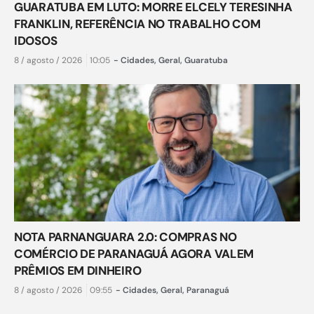
GUARATUBA EM LUTO: MORRE ELCELY TERESINHA
FRANKLIN, REFERÊNCIA NO TRABALHO COM
IDOSOS
8 / agosto / 2026
10:05
-
Cidades
,
Geral
,
Guaratuba
NOTA PARNANGUARA 2.0: COMPRAS NO
COMÉRCIO DE PARANAGUÁ AGORA VALEM
PRÊMIOS EM DINHEIRO
8 / agosto / 2026
09:55
-
Cidades
,
Geral
,
Paranaguá