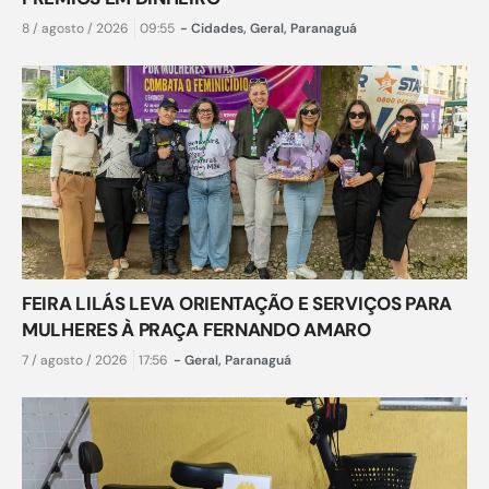
8 / agosto / 2026
09:55
-
Cidades
,
Geral
,
Paranaguá
FEIRA LILÁS LEVA ORIENTAÇÃO E SERVIÇOS PARA
MULHERES À PRAÇA FERNANDO AMARO
7 / agosto / 2026
17:56
-
Geral
,
Paranaguá