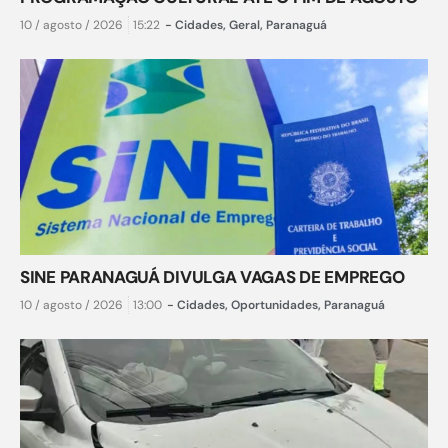
10 / agosto / 2026
15:22
-
Cidades
,
Geral
,
Paranaguá
SINE PARANAGUÁ DIVULGA VAGAS DE EMPREGO
10 / agosto / 2026
13:00
-
Cidades
,
Oportunidades
,
Paranaguá