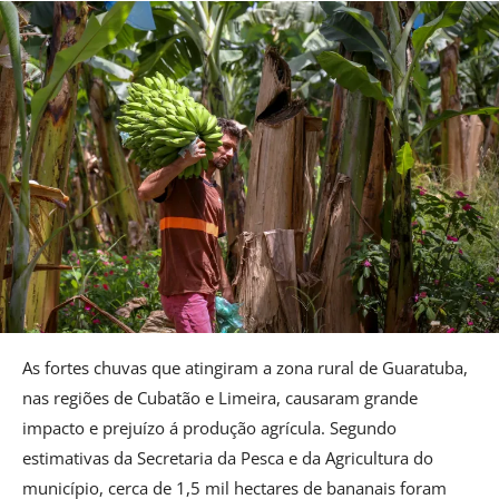
As fortes chuvas que atingiram a zona rural de Guaratuba,
nas regiões de Cubatão e Limeira, causaram grande
impacto e prejuízo á produção agrícula. Segundo
estimativas da Secretaria da Pesca e da Agricultura do
município, cerca de 1,5 mil hectares de bananais foram