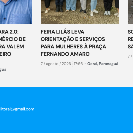
RA 2.0:
FEIRA LILÁS LEVA
S
ÉRCIO DE
ORIENTAÇÃO E SERVIÇOS
R
RA VALEM
PARA MULHERES À PRAÇA
S
EIRO
FERNANDO AMARO
7 /
7 / agosto / 2026
17:56
-
Geral
,
Paranaguá
guá
clitoral@gmail.com