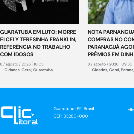
GUARATUBA EM LUTO: MORRE
NOTA PARNANGUA
ELCELY TERESINHA FRANKLIN,
COMPRAS NO COM
REFERÊNCIA NO TRABALHO
PARANAGUÁ AGO
COM IDOSOS
PRÊMIOS EM DINH
8 / agosto / 2026
10:05
8 / agosto / 2026
09:55
-
Cidades
,
Geral
,
Guaratuba
-
Cidades
,
Geral
,
Parana
Guaratuba-PR, Brasil
cli
CEP: 83280-000