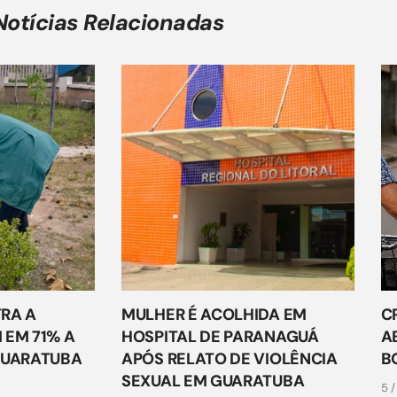
Notícias Relacionadas
RA A
MULHER É ACOLHIDA EM
C
 EM 71% A
HOSPITAL DE PARANAGUÁ
A
GUARATUBA
APÓS RELATO DE VIOLÊNCIA
B
SEXUAL EM GUARATUBA
5 /