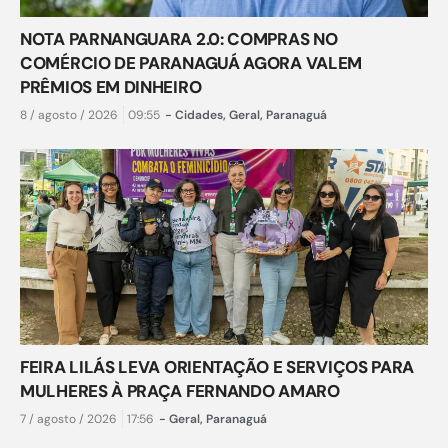
NOTA PARNANGUARA 2.0: COMPRAS NO
COMÉRCIO DE PARANAGUÁ AGORA VALEM
PRÊMIOS EM DINHEIRO
8 / agosto / 2026
09:55
-
Cidades
,
Geral
,
Paranaguá
FEIRA LILÁS LEVA ORIENTAÇÃO E SERVIÇOS PARA
MULHERES À PRAÇA FERNANDO AMARO
7 / agosto / 2026
17:56
-
Geral
,
Paranaguá