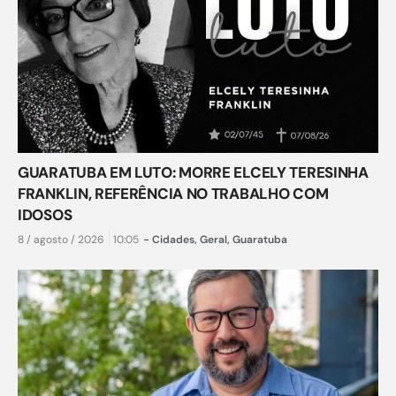
GUARATUBA EM LUTO: MORRE ELCELY TERESINHA
FRANKLIN, REFERÊNCIA NO TRABALHO COM
IDOSOS
8 / agosto / 2026
10:05
-
Cidades
,
Geral
,
Guaratuba