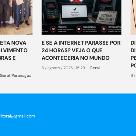
ETA NOVA
E SE A INTERNET PARASSE POR
D
OLVIMENTO
24 HORAS? VEJA O QUE
D
RAS E
ACONTECERIA NO MUNDO
P
P
6 / agosto / 2026
15:29
-
Geral
Geral
,
Paranaguá
6 /
clitoral@gmail.com