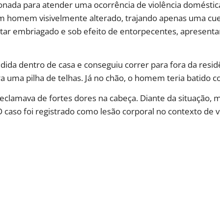
 acionada para atender uma ocorrência de violência domésti
um homem visivelmente alterado, trajando apenas uma cue
 estar embriagado e sob efeito de entorpecentes, apresent
redida dentro de casa e conseguiu correr para fora da resid
ra uma pilha de telhas. Já no chão, o homem teria batido c
eclamava de fortes dores na cabeça. Diante da situação,
 O caso foi registrado como lesão corporal no contexto de v