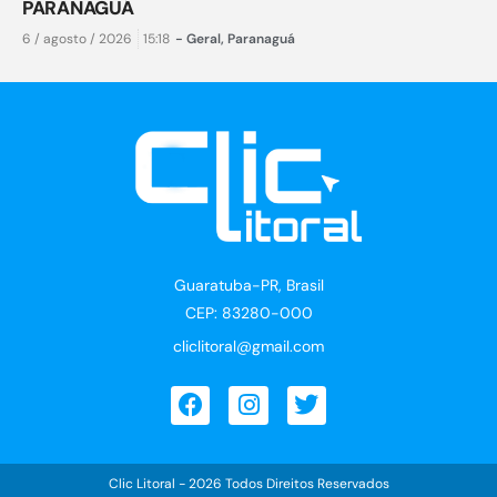
PARANAGUÁ
6 / agosto / 2026
15:18
-
Geral
,
Paranaguá
Guaratuba-PR, Brasil
CEP: 83280-000
cliclitoral@gmail.com
Clic Litoral - 2026 Todos Direitos Reservados