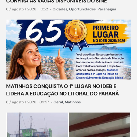
CONFIRA AS VAGAS DISPONÍVEIS DO SINE
6 / agosto / 2026
10:52
-
Cidades
,
Oportunidades
,
Paranaguá
MATINHOS CONQUISTA O 1º LUGAR NO IDEB E
LIDERA A EDUCAÇÃO NO LITORAL DO PARANÁ
6 / agosto / 2026
09:57
-
Geral
,
Matinhos