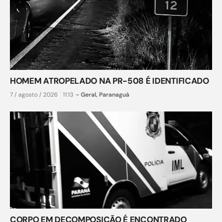
HOMEM ATROPELADO NA PR-508 É IDENTIFICADO
7 / agosto / 2026
11:13
-
Geral
,
Paranaguá
CORPO EM DECOMPOSIÇÃO É ENCONTRADO