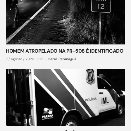
HOMEM ATROPELADO NA PR-508 É IDENTIFICADO
7 / agosto / 2026
11:13
-
Geral
,
Paranaguá