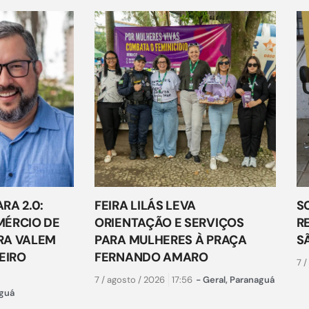
RA 2.0:
FEIRA LILÁS LEVA
S
ÉRCIO DE
ORIENTAÇÃO E SERVIÇOS
R
RA VALEM
PARA MULHERES À PRAÇA
S
EIRO
FERNANDO AMARO
7 /
7 / agosto / 2026
17:56
-
Geral
,
Paranaguá
guá