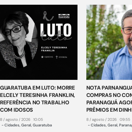
GUARATUBA EM LUTO: MORRE
NOTA PARNANGUA
ELCELY TERESINHA FRANKLIN,
COMPRAS NO COM
REFERÊNCIA NO TRABALHO
PARANAGUÁ AGO
COM IDOSOS
PRÊMIOS EM DINH
8 / agosto / 2026
10:05
8 / agosto / 2026
09:55
-
Cidades
,
Geral
,
Guaratuba
-
Cidades
,
Geral
,
Parana