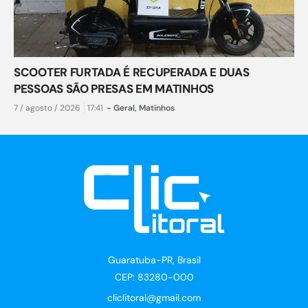
SCOOTER FURTADA É RECUPERADA E DUAS
PESSOAS SÃO PRESAS EM MATINHOS
7 / agosto / 2026
17:41
-
Geral
,
Matinhos
Guaratuba-PR, Brasil
CEP: 83280-000
cliclitoral@gmail.com