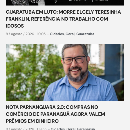
GUARATUBA EM LUTO: MORRE ELCELY TERESINHA
FRANKLIN, REFERÊNCIA NO TRABALHO COM
IDOSOS
8 / agosto / 2026
10:05
-
Cidades
,
Geral
,
Guaratuba
NOTA PARNANGUARA 2.0: COMPRAS NO
COMÉRCIO DE PARANAGUÁ AGORA VALEM
PRÊMIOS EM DINHEIRO
8 / agosto / 2026
09:55
-
Cidades
,
Geral
,
Paranaguá