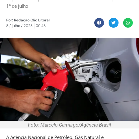
1º de julho
Por:
Redação Clic Litoral
8 / julho / 2023
09:48
Foto: Marcelo Camargo/Agência Brasil
A Agência Nacional de Petróleo, Gás Natural e