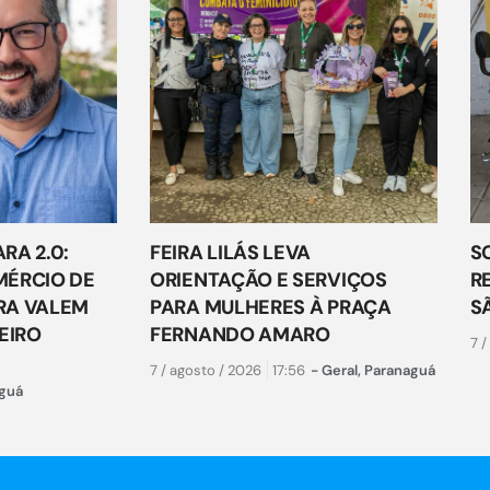
RA 2.0:
FEIRA LILÁS LEVA
S
ÉRCIO DE
ORIENTAÇÃO E SERVIÇOS
R
RA VALEM
PARA MULHERES À PRAÇA
S
EIRO
FERNANDO AMARO
7 /
7 / agosto / 2026
17:56
-
Geral
,
Paranaguá
guá