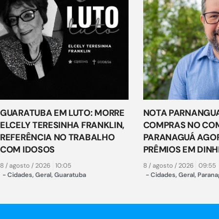
GUARATUBA EM LUTO: MORRE
NOTA PARNANGUA
ELCELY TERESINHA FRANKLIN,
COMPRAS NO COM
REFERÊNCIA NO TRABALHO
PARANAGUÁ AGO
COM IDOSOS
PRÊMIOS EM DINH
8 / agosto / 2026
10:05
8 / agosto / 2026
09:55
-
Cidades
,
Geral
,
Guaratuba
-
Cidades
,
Geral
,
Parana