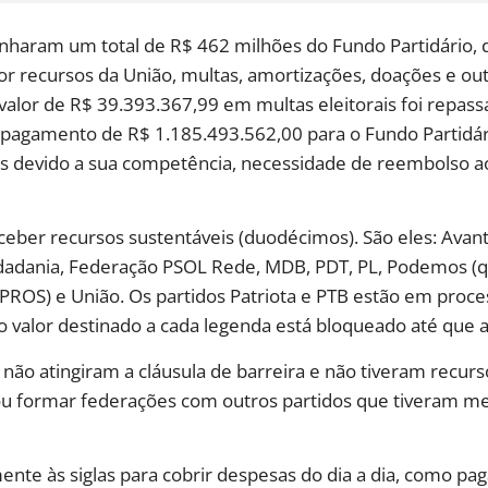
anharam um total de R$ 462 milhões do Fundo Partidário, 
por recursos da União, multas, amortizações, doações e out
 valor de R$ 39.393.367,99 em multas eleitorais foi repass
e pagamento de R$ 1.185.493.562,00 para o Fundo Partidá
as devido a sua competência, necessidade de reembolso a
eceber recursos sustentáveis ​​(duodécimos). São eles: Avan
idadania, Federação PSOL Rede, MDB, PDT, PL, Podemos (qu
PROS) e União. Os partidos Patriota e PTB estão em proce
, o valor destinado a cada legenda está bloqueado até que 
não atingiram a cláusula de barreira e não tiveram recurs
es ou formar federações com outros partidos que tiveram
ente às siglas para cobrir despesas do dia a dia, como pa