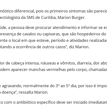
nóstico diferencial, pois os primeiros sintomas são parec
ectologista da SMS de Curitiba, Marion Burger.
úde, a pessoa deve procurar atendimento e informar se e
 presença de cavalos ou capivaras, que são hospedeiros do 
te o local em que esteve, período e atividades realizada
itando a ocorrência de outros casos”, diz Marion.
dor de cabeça intensa, náuseas e vômitos, diarreia, dor a
 podem aparecer manchas vermelhas pelo corpo, chamadas
gravando, normalmente do 3º ao 5º dia, por isso é impor
 doença”, ressalta Marion.
ento com o antibiótico específico deve ser iniciado imedi