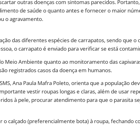
escartar outras doenças com sintomas parecidos. Portanto,
ndimento de saúde o quanto antes e fornecer o maior núm
 ou o agravamento.
ação das diferentes espécies de carrapatos, sendo que o c
ssoa, o carrapato é enviado para verificar se está contam
l do Meio Ambiente quanto ao monitoramento das capivara
 são registrados casos da doença em humanos.
SMS, Ana Paula Mafra Poleto, orienta que a população dev
importante vestir roupas longas e claras, além de usar rep
deridos à pele, procurar atendimento para que o parasita 
ar o calçado (preferencialmente bota) à roupa, fechando 