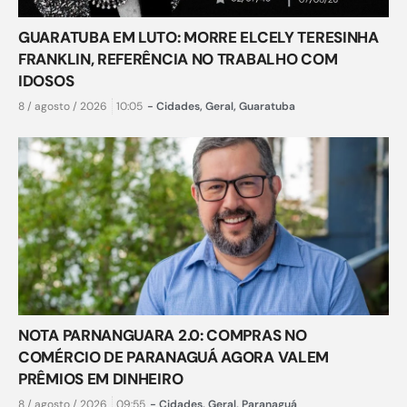
GUARATUBA EM LUTO: MORRE ELCELY TERESINHA
FRANKLIN, REFERÊNCIA NO TRABALHO COM
IDOSOS
8 / agosto / 2026
10:05
-
Cidades
,
Geral
,
Guaratuba
NOTA PARNANGUARA 2.0: COMPRAS NO
COMÉRCIO DE PARANAGUÁ AGORA VALEM
PRÊMIOS EM DINHEIRO
8 / agosto / 2026
09:55
-
Cidades
,
Geral
,
Paranaguá