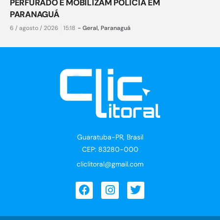
PERFURADO E MOBILIZAM POLÍCIA EM
PARANAGUÁ
6 / agosto / 2026
15:18
-
Geral
,
Paranaguá
Guaratuba-PR, Brasil
CEP: 83280-000
cliclitoral@gmail.com