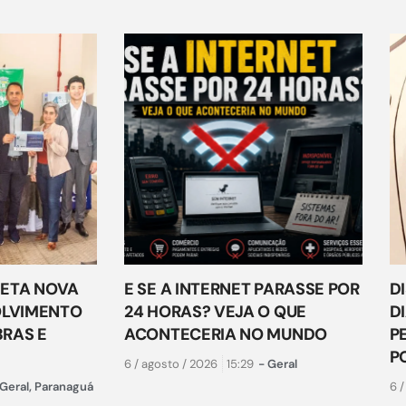
ETA NOVA
E SE A INTERNET PARASSE POR
D
OLVIMENTO
24 HORAS? VEJA O QUE
D
RAS E
ACONTECERIA NO MUNDO
P
P
6 / agosto / 2026
15:29
-
Geral
Geral
,
Paranaguá
6 /