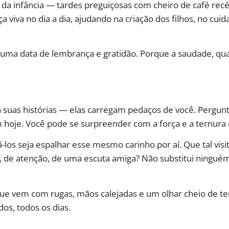
da infância — tardes preguiçosas com cheiro de café rec
a viva no dia a dia, ajudando na criação dos filhos, no cui
é uma data de lembrança e gratidão. Porque a saudade,
ça suas histórias — elas carregam pedaços de você. Pergun
am hoje. Você pode se surpreender com a força e a ternura
-los seja espalhar esse mesmo carinho por aí. Que tal visi
, de atenção, de uma escuta amiga? Não substitui ningu
 que vem com rugas, mãos calejadas e um olhar cheio de t
s, todos os dias.