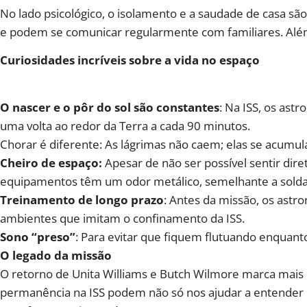
No lado psicológico, o isolamento e a saudade de casa são
e podem se comunicar regularmente com familiares. Além 
Curiosidades incríveis sobre a vida no espaço
O nascer e o pôr do sol são constantes
: Na ISS, os ast
uma volta ao redor da Terra a cada 90 minutos.
Chorar é diferente: As lágrimas não caem; elas se acumu
Cheiro de espaço:
Apesar de não ser possível sentir dire
equipamentos têm um odor metálico, semelhante a solda 
Treinamento de longo prazo
: Antes da missão, os ast
ambientes que imitam o confinamento da ISS.
Sono “preso”
: Para evitar que fiquem flutuando enqua
O legado da missão
O retorno de Unita Williams e Butch Wilmore marca mais 
permanência na ISS podem não só nos ajudar a entende