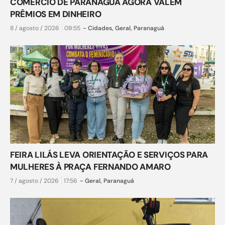
COMÉRCIO DE PARANAGUÁ AGORA VALEM
PRÊMIOS EM DINHEIRO
8 / agosto / 2026
09:55
-
Cidades
,
Geral
,
Paranaguá
FEIRA LILÁS LEVA ORIENTAÇÃO E SERVIÇOS PARA
MULHERES À PRAÇA FERNANDO AMARO
7 / agosto / 2026
17:56
-
Geral
,
Paranaguá