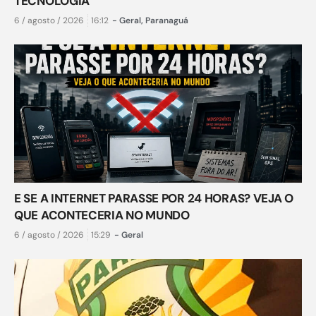
TECNOLOGIA
6 / agosto / 2026
16:12
-
Geral
,
Paranaguá
E SE A INTERNET PARASSE POR 24 HORAS? VEJA O
QUE ACONTECERIA NO MUNDO
6 / agosto / 2026
15:29
-
Geral