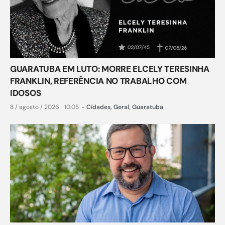
GUARATUBA EM LUTO: MORRE ELCELY TERESINHA
FRANKLIN, REFERÊNCIA NO TRABALHO COM
IDOSOS
8 / agosto / 2026
10:05
-
Cidades
,
Geral
,
Guaratuba