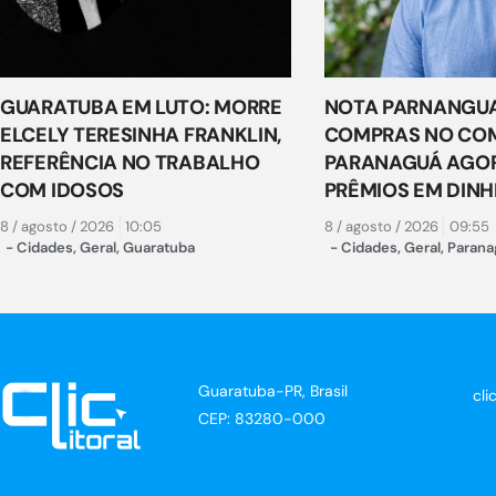
GUARATUBA EM LUTO: MORRE
NOTA PARNANGUA
ELCELY TERESINHA FRANKLIN,
COMPRAS NO COM
REFERÊNCIA NO TRABALHO
PARANAGUÁ AGO
COM IDOSOS
PRÊMIOS EM DINH
8 / agosto / 2026
10:05
8 / agosto / 2026
09:55
-
Cidades
,
Geral
,
Guaratuba
-
Cidades
,
Geral
,
Parana
Guaratuba-PR, Brasil
cli
CEP: 83280-000