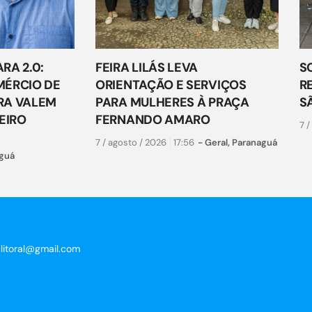
RA 2.0:
FEIRA LILÁS LEVA
S
ÉRCIO DE
ORIENTAÇÃO E SERVIÇOS
R
RA VALEM
PARA MULHERES À PRAÇA
S
EIRO
FERNANDO AMARO
7 /
7 / agosto / 2026
17:56
-
Geral
,
Paranaguá
guá
clitoral@gmail.com