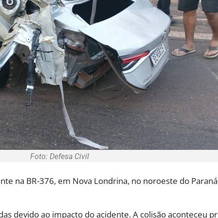
Foto: Defesa Civil
dente na BR-376, em Nova Londrina, no noroeste do Paran
das devido ao impacto do acidente. A colisão aconteceu p