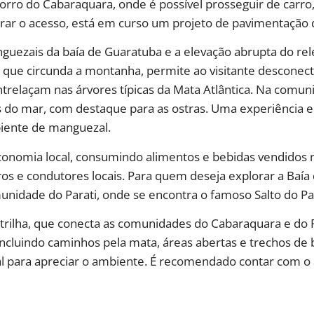
Morro do Cabaraquara, onde é possível prosseguir de carr
ar o acesso, está em curso um projeto de pavimentação d
nguezais da baía de Guaratuba e a elevação abrupta do rel
 que circunda a montanha, permite ao visitante desconec
ntrelaçam nas árvores típicas da Mata Atlântica. Na comu
s do mar, com destaque para as ostras. Uma experiência 
iente de manguezal.
 economia local, consumindo alimentos e bebidas vendido
os e condutores locais. Para quem deseja explorar a Baía 
nidade do Parati, onde se encontra o famoso Salto do Par
ilha, que conecta as comunidades do Cabaraquara e do Pa
ncluindo caminhos pela mata, áreas abertas e trechos de
cial para apreciar o ambiente. É recomendado contar co