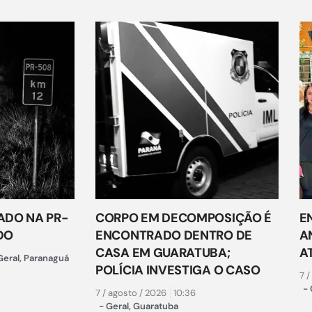
DO NA PR-
CORPO EM DECOMPOSIÇÃO É
E
DO
ENCONTRADO DENTRO DE
A
CASA EM GUARATUBA;
A
Geral
,
Paranaguá
POLÍCIA INVESTIGA O CASO
7 /
-
7 / agosto / 2026
10:36
-
Geral
,
Guaratuba