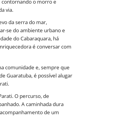
o, contornando o morro e
a via.
evo da serra do mar,
tar-se do ambiente urbano e
nidade do Cabaraquara, há
enriquecedora é conversar com
s na comunidade e, sempre que
de Guaratuba, é possível alugar
ati.
rati. O percurso, de
 banhado. A caminhada dura
m o acompanhamento de um