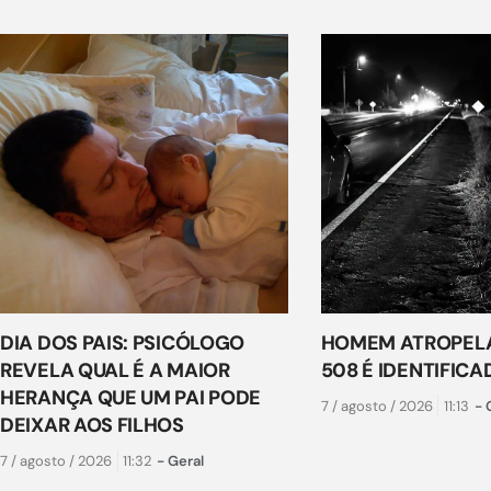
DIA DOS PAIS: PSICÓLOGO
HOMEM ATROPELA
REVELA QUAL É A MAIOR
508 É IDENTIFICA
HERANÇA QUE UM PAI PODE
7 / agosto / 2026
11:13
-
DEIXAR AOS FILHOS
7 / agosto / 2026
11:32
-
Geral