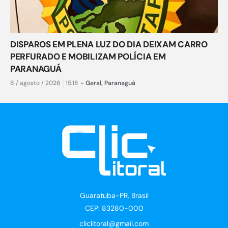
DISPAROS EM PLENA LUZ DO DIA DEIXAM CARRO
PERFURADO E MOBILIZAM POLÍCIA EM
PARANAGUÁ
6 / agosto / 2026
15:18
-
Geral
,
Paranaguá
Guaratuba-PR, Brasil
CEP: 83280-000
cliclitoral@gmail.com