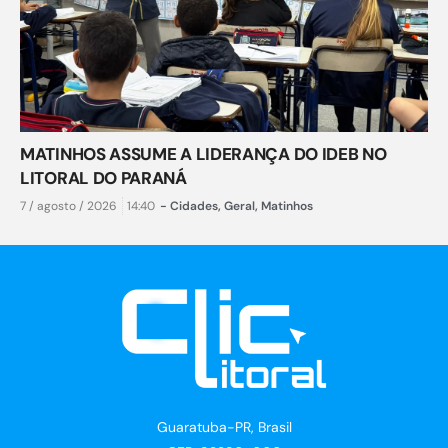
MATINHOS ASSUME A LIDERANÇA DO IDEB NO
LITORAL DO PARANÁ
7 / agosto / 2026
14:40
-
Cidades
,
Geral
,
Matinhos
Guaratuba-PR, Brasil