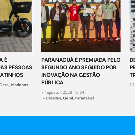
A É
PARANAGUÁ É PREMIADA PELO
D
UAS PESSOAS
SEGUNDO ANO SEGUIDO POR
P
MATINHOS
INOVAÇÃO NA GESTÃO
T
PÚBLICA
Geral
,
Matinhos
7 /
7 / agosto / 2026
16:34
-
Cidades
,
Geral
,
Paranaguá