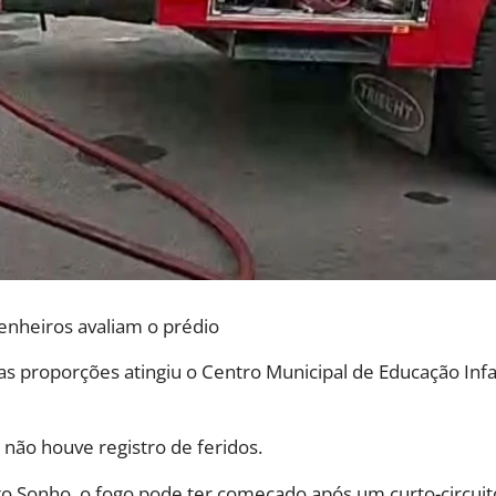
enheiros avaliam o prédio
proporções atingiu o Centro Municipal de Educação Infan
não houve registro de feridos.
ago Sonho, o fogo pode ter começado após um curto-circu