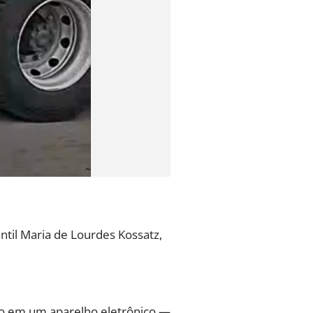
til Maria de Lourdes Kossatz,
ito em um aparelho eletrônico —