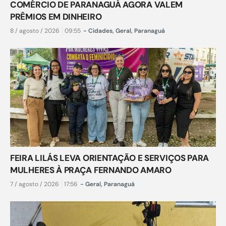
COMÉRCIO DE PARANAGUÁ AGORA VALEM
PRÊMIOS EM DINHEIRO
8 / agosto / 2026
09:55
-
Cidades
,
Geral
,
Paranaguá
FEIRA LILÁS LEVA ORIENTAÇÃO E SERVIÇOS PARA
MULHERES À PRAÇA FERNANDO AMARO
7 / agosto / 2026
17:56
-
Geral
,
Paranaguá