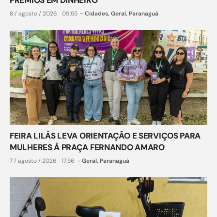
8 / agosto / 2026
09:55
-
Cidades
,
Geral
,
Paranaguá
FEIRA LILÁS LEVA ORIENTAÇÃO E SERVIÇOS PARA
MULHERES À PRAÇA FERNANDO AMARO
7 / agosto / 2026
17:56
-
Geral
,
Paranaguá