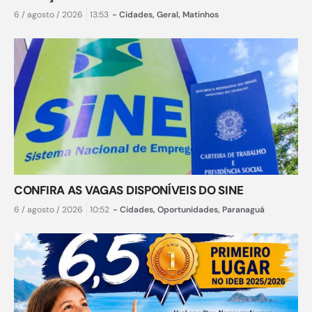
6 / agosto / 2026
13:53
-
Cidades
,
Geral
,
Matinhos
CONFIRA AS VAGAS DISPONÍVEIS DO SINE
6 / agosto / 2026
10:52
-
Cidades
,
Oportunidades
,
Paranaguá