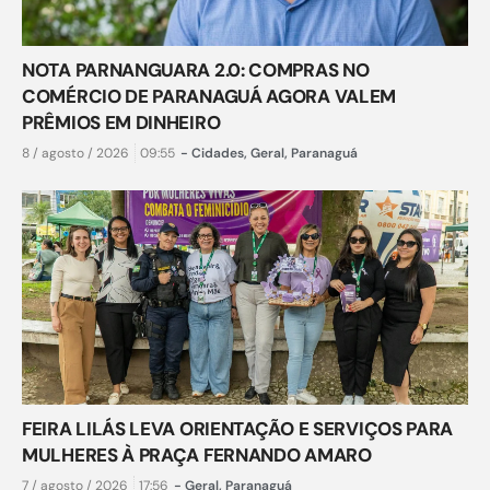
NOTA PARNANGUARA 2.0: COMPRAS NO
COMÉRCIO DE PARANAGUÁ AGORA VALEM
PRÊMIOS EM DINHEIRO
8 / agosto / 2026
09:55
-
Cidades
,
Geral
,
Paranaguá
FEIRA LILÁS LEVA ORIENTAÇÃO E SERVIÇOS PARA
MULHERES À PRAÇA FERNANDO AMARO
7 / agosto / 2026
17:56
-
Geral
,
Paranaguá