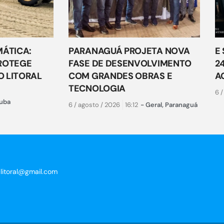
MÁTICA:
PARANAGUÁ PROJETA NOVA
E
ROTEGE
FASE DE DESENVOLVIMENTO
2
 LITORAL
COM GRANDES OBRAS E
A
TECNOLOGIA
6 /
uba
6 / agosto / 2026
16:12
-
Geral
,
Paranaguá
clitoral@gmail.com