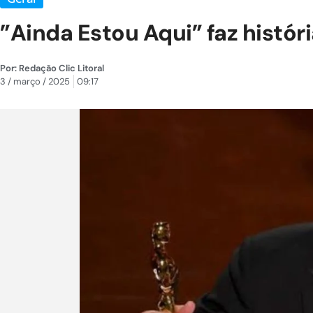
”Ainda Estou Aqui” faz históri
Por:
Redação Clic Litoral
3 / março / 2025
09:17