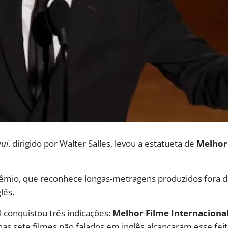
ui
, dirigido por Walter Salles, levou a estatueta de
Melhor 
prêmio, que reconhece longas-metragens produzidos fora 
lês.
il conquistou três indicações:
Melhor Filme Internacional
enas sete filmes não falados em inglês alcançaram esse feit