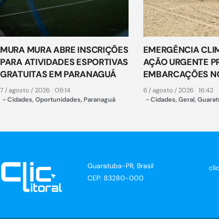
MURA MURA ABRE INSCRIÇÕES
EMERGÊNCIA CLI
PARA ATIVIDADES ESPORTIVAS
AÇÃO URGENTE P
GRATUITAS EM PARANAGUÁ
EMBARCAÇÕES NO
7 / agosto / 2026
09:14
6 / agosto / 2026
16:42
-
Cidades
,
Oportunidades
,
Paranaguá
-
Cidades
,
Geral
,
Guarat
Guaratuba-PR, Brasil
cli
CEP: 83280-000