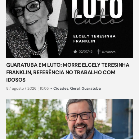
GUARATUBA EM LUTO: MORRE ELCELY TERESINHA
FRANKLIN, REFERÊNCIA NO TRABALHO COM
IDOSOS
8 / agosto / 2026
10:05
-
Cidades
,
Geral
,
Guaratuba